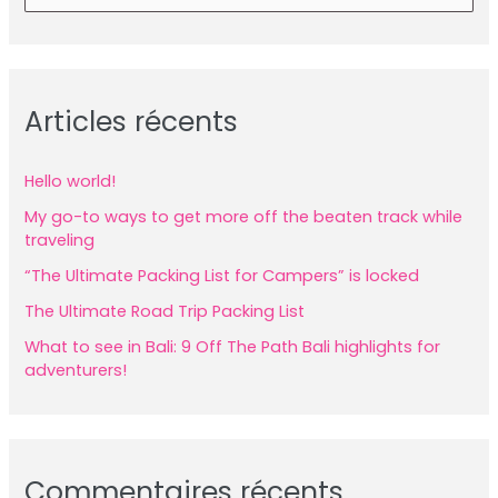
e
a
r
Articles récents
c
h
f
Hello world!
o
My go-to ways to get more off the beaten track while
traveling
r
“The Ultimate Packing List for Campers” is locked
:
The Ultimate Road Trip Packing List
What to see in Bali: 9 Off The Path Bali highlights for
adventurers!
Commentaires récents