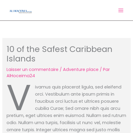
Aller
au
contenu
10 of the Safest Caribbean
Islands
Laisser un commentaire
/
Adventure place
/ Par
V
AlHoceima24
ivamus quis placerat ligula, sed eleifend
orci. Vestibulum ante ipsum primis in
faucibus orci luctus et ultrices posuere
cubilia Curae; Sed ornare nibh quis arcu
pretium, eget ultrices enim euismod. Nullam sed rutrum
odio. Nullam urna turpis, facilisis ut nunc vel, molestie
ornare turpis. Integer ultrices magna sed justo mollis