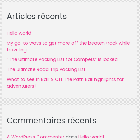
r
Articles récents
c
h
f
Hello world!
o
My go-to ways to get more off the beaten track while
traveling
r
“The Ultimate Packing List for Campers” is locked
:
The Ultimate Road Trip Packing List
What to see in Bali: 9 Off The Path Bali highlights for
adventurers!
Commentaires récents
A WordPress Commenter
dans
Hello world!