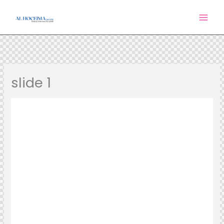
Aller
au
contenu
slide 1