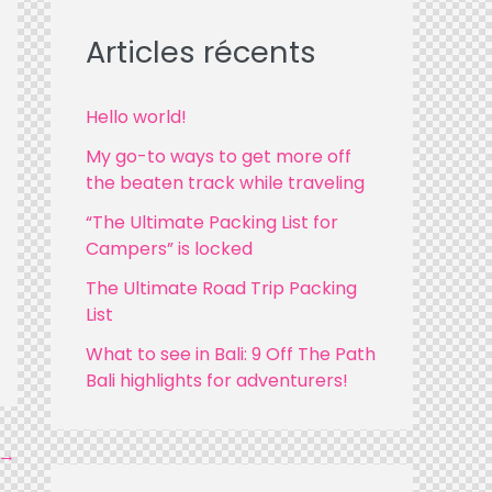
r
c
Articles récents
h
f
Hello world!
o
My go-to ways to get more off
r
the beaten track while traveling
:
“The Ultimate Packing List for
Campers” is locked
The Ultimate Road Trip Packing
List
What to see in Bali: 9 Off The Path
Bali highlights for adventurers!
→