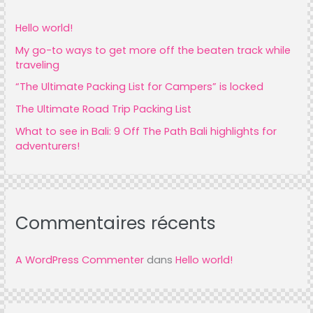
h
f
Hello world!
o
My go-to ways to get more off the beaten track while
traveling
r
“The Ultimate Packing List for Campers” is locked
:
The Ultimate Road Trip Packing List
What to see in Bali: 9 Off The Path Bali highlights for
adventurers!
Commentaires récents
A WordPress Commenter
dans
Hello world!