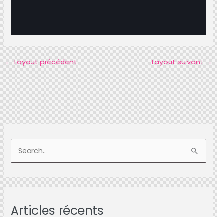
←
Layout précédent
Layout suivant
→
S
e
a
r
Articles récents
c