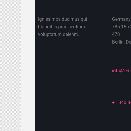
Ignissimos ducimus qui
Germany
blanditiis prae sentium
785 15h S
voluptatum deleniti.
478
Berlin, D
info@em
+1 840 8