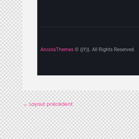
AncoraThemes
© {{Y}}. All Rights Reserved.
←
Layout précédent