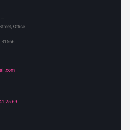
 —
treet, Office
e 81566
ail.com
41 25 69