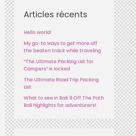
r
c
Articles récents
h
f
Hello world!
o
My go-to ways to get more off
r
the beaten track while traveling
:
“The Ultimate Packing List for
Campers” is locked
The Ultimate Road Trip Packing
List
What to see in Bali: 9 Off The Path
Bali highlights for adventurers!