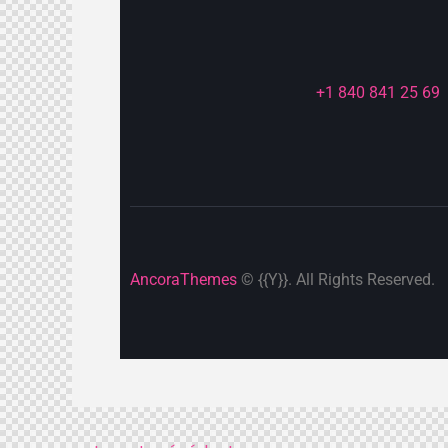
+1 840 841 25 69
AncoraThemes
© {{Y}}. All Rights Reserved.