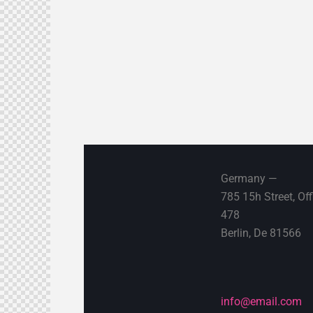
Germany —
785 15h Street, Off
478
Berlin, De 81566
info@email.com