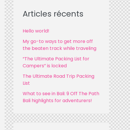
r
c
Articles récents
h
f
Hello world!
o
My go-to ways to get more off
r
the beaten track while traveling
:
“The Ultimate Packing List for
Campers” is locked
The Ultimate Road Trip Packing
List
What to see in Bali: 9 Off The Path
Bali highlights for adventurers!